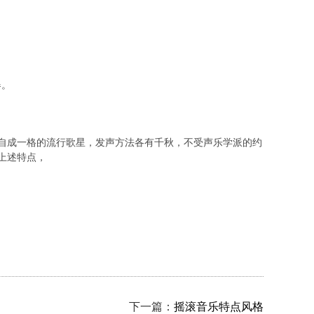
器。
是自成一格的流行歌星，发声方法各有千秋，不受声乐学派的约
上述特点，
下一篇：
摇滚音乐特点风格