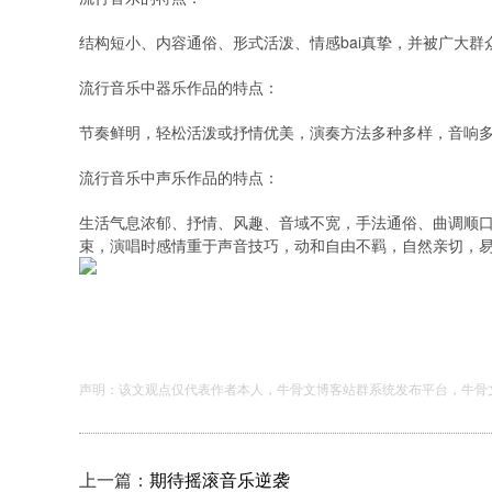
结构短小、内容通俗、形式活泼、情感bai真挚，并被广大
流行音乐中器乐作品的特点：
节奏鲜明，轻松活泼或抒情优美，演奏方法多种多样，音响
流行音乐中声乐作品的特点：
生活气息浓郁、抒情、风趣、音域不宽，手法通俗、曲调顺口
束，演唱时感情重于声音技巧，动和自由不羁，自然亲切，易
声明：该文观点仅代表作者本人，牛骨文博客站群系统发布平台，牛骨
上一篇：
期待摇滚音乐逆袭