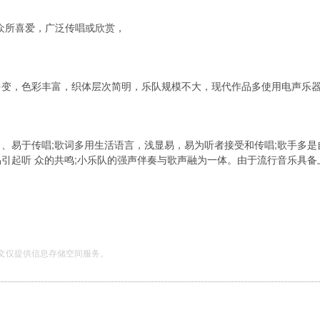
群众所喜爱，广泛传唱或欣赏，
多变，色彩丰富，织体层次简明，乐队规模不大，现代作品多使用电声乐
、易于传唱;歌词多用生活语言，浅显易，易为听者接受和传唱;歌手多
引起听 众的共鸣;小乐队的强声伴奏与歌声融为一体。由于流行音乐具备
文仅提供信息存储空间服务。